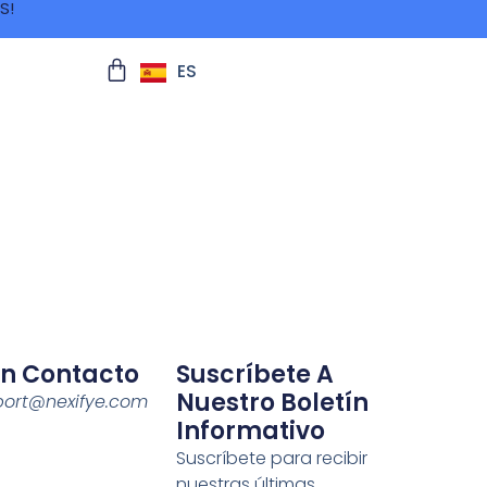
S!
ES
EN
En Contacto
Suscríbete A
Nuestro Boletín
port@nexifye.com
Informativo
Suscríbete para recibir
nuestras últimas