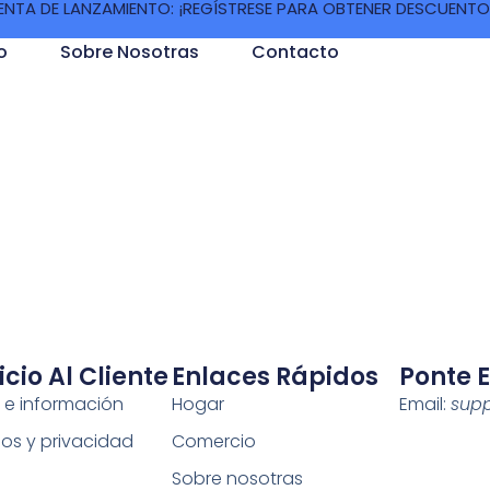
ENTA DE LANZAMIENTO: ¡REGÍSTRESE PARA OBTENER DESCUENTO
o
Sobre Nosotras
Contacto
icio Al Cliente
Enlaces Rápidos
Ponte 
 e información
Hogar
Email:
sup
os y privacidad
Comercio
Sobre nosotras